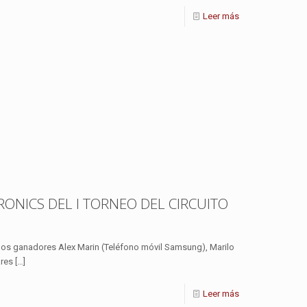
Leer más
NICS DEL I TORNEO DEL CIRCUITO
 los ganadores Alex Marin (Teléfono móvil Samsung), Marilo
ares
[…]
Leer más