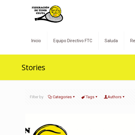
Inicio
Equipo Directivo FTC
Saluda
Re
Stories
Filter by
Categories
Tags
Authors