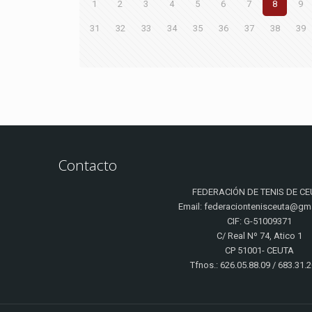
1
2
3
4
5
6
7
8
9
31
32
33
34
35
36
37
38
39
Contacto
FEDERACIÓN DE TENIS DE CE
Email: federaciontenisceuta@gm
CIF: G-51009371
C/ Real Nº 74, Atico 1
CP 51001- CEUTA
Tfnos.: 626.05.88.09 / 683.31.