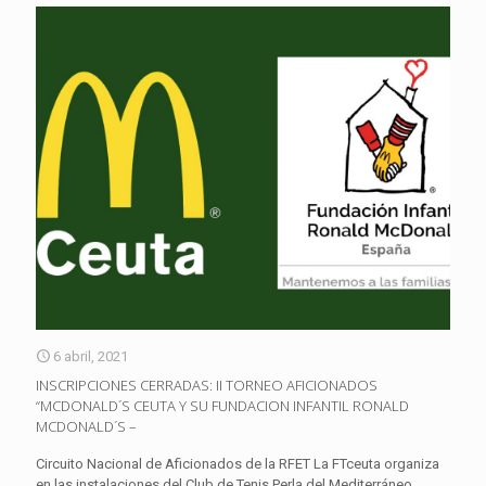
6 abril, 2021
INSCRIPCIONES CERRADAS: II TORNEO AFICIONADOS
“MCDONALD´S CEUTA Y SU FUNDACION INFANTIL RONALD
MCDONALD´S –
Circuito Nacional de Aficionados de la RFET La FTceuta organiza
en las instalaciones del Club de Tenis Perla del Mediterráneo,