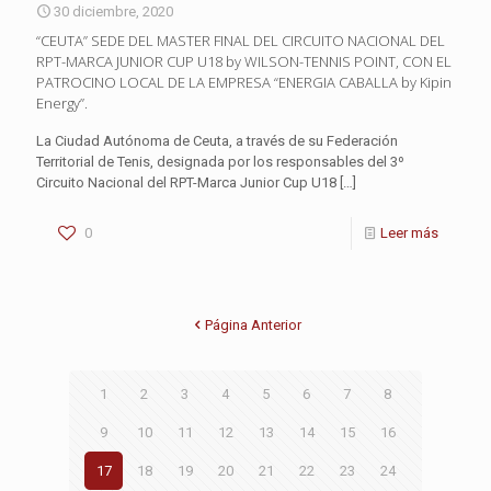
30 diciembre, 2020
“CEUTA” SEDE DEL MASTER FINAL DEL CIRCUITO NACIONAL DEL
RPT-MARCA JUNIOR CUP U18 by WILSON-TENNIS POINT, CON EL
PATROCINO LOCAL DE LA EMPRESA “ENERGIA CABALLA by Kipin
Energy”.
La Ciudad Autónoma de Ceuta, a través de su Federación
Territorial de Tenis, designada por los responsables del 3º
Circuito Nacional del RPT-Marca Junior Cup U18
[…]
0
Leer más
Página Anterior
1
2
3
4
5
6
7
8
9
10
11
12
13
14
15
16
17
18
19
20
21
22
23
24