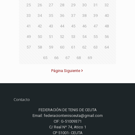
25
26
27
28
29
30
31
32
33
34
35
36
37
38
39
40
41
42
43
44
45
46
47
48
49
50
51
52
53
54
55
56
57
58
59
60
61
62
63
64
65
66
67
68
69
Página Siguiente
Contacto
FEDERACIÓN DE TENIS DE CEUTA
Email: federaciontenisceuta@gmail.com
CIF: G-51009371
C/ Real Nº 74, Atico 1
CP 51001- CEUTA