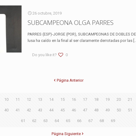
26 octubre, 2019
SUBCAMPEONA OLGA PARRES
PARRES (ESP)-JORGE (POR), SUBCAMPEONAS DE DOBLES DEL 
lusa ha caído en la final al ser claramente derrotadas por las
[
Do you like it?
0
Página Anterior
10
11
12
13
14
15
16
17
18
19
20
21
40
41
42
43
44
45
46
47
48
49
50
51
61
62
63
64
65
66
67
68
69
Página Siguiente