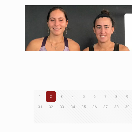
1
2
3
4
5
6
7
8
9
31
32
33
34
35
36
37
38
39