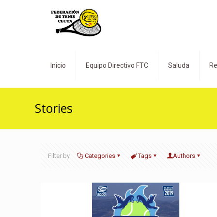
Inicio
Equipo Directivo FTC
Saluda
Re
Stories
Filter by
Categories
Tags
Authors