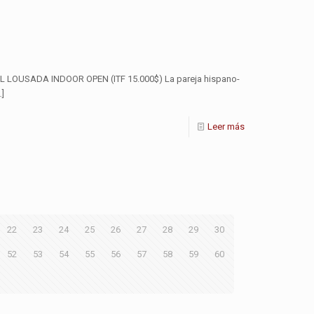
LOUSADA INDOOR OPEN (ITF 15.000$) La pareja hispano-
…]
Leer más
22
23
24
25
26
27
28
29
30
52
53
54
55
56
57
58
59
60