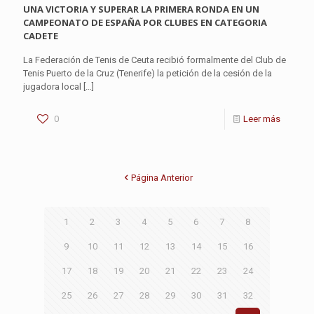
UNA VICTORIA Y SUPERAR LA PRIMERA RONDA EN UN
CAMPEONATO DE ESPAÑA POR CLUBES EN CATEGORIA
CADETE
La Federación de Tenis de Ceuta recibió formalmente del Club de
Tenis Puerto de la Cruz (Tenerife) la petición de la cesión de la
jugadora local
[…]
0
Leer más
Página Anterior
1
2
3
4
5
6
7
8
9
10
11
12
13
14
15
16
17
18
19
20
21
22
23
24
25
26
27
28
29
30
31
32