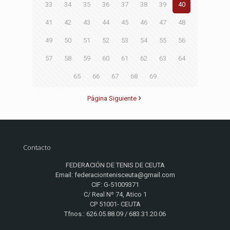
33
34
35
36
37
38
39
40
41
42
43
44
45
46
47
48
49
50
51
52
53
54
55
56
57
58
59
60
61
62
63
64
65
66
67
68
69
Página Siguiente
Contacto
FEDERACIÓN DE TENIS DE CEUTA
Email: federaciontenisceuta@gmail.com
CIF: G-51009371
C/ Real Nº 74, Atico 1
CP 51001- CEUTA
Tfnos.: 626.05.88.09 / 683.31.20.06