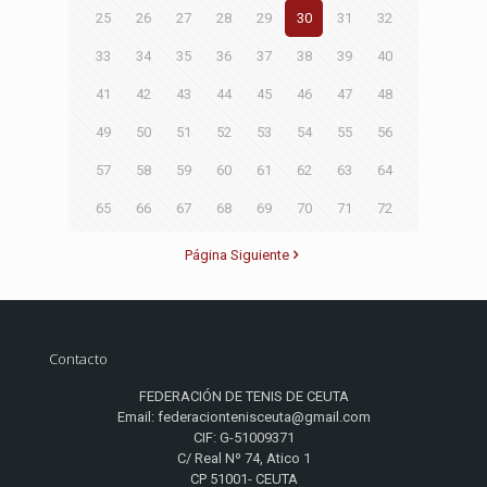
25
26
27
28
29
30
31
32
33
34
35
36
37
38
39
40
41
42
43
44
45
46
47
48
49
50
51
52
53
54
55
56
57
58
59
60
61
62
63
64
65
66
67
68
69
70
71
72
Página Siguiente
Contacto
FEDERACIÓN DE TENIS DE CEUTA
Email: federaciontenisceuta@gmail.com
CIF: G-51009371
C/ Real Nº 74, Atico 1
CP 51001- CEUTA