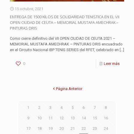
15 octubre, 2021
ENTREGA DE 1500 KILOS DE SOLIDARIDAD TENISTICA EN EL VII
OPEN CIUDAD DE CEUTA – MEMORIAL MUSTAFA AMECHRAK –
PINTURAS DRIS
Como cierre definitivo del VII OPEN CIUDAD DE CEUTA 2021 –
MEMORIAL MUSTAFA AMECHRAK – PINTURAS DRIS encuadrado
en el Circuito Nacional IBP TENIS SERIES del RFET, celebrado en
[…]
0
Leer más
Página Anterior
1
2
3
4
5
6
7
8
9
10
11
12
13
14
15
16
17
18
19
20
21
22
23
24