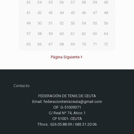
33
34
35
36
37
38
39
40
41
42
43
44
45
46
47
48
49
50
51
52
53
54
55
56
57
58
59
60
61
62
63
64
65
66
67
68
69
70
71
72
Página Siguiente
Contacto
FEDERACIÓN DE TENIS DE CEUTA
Email: federaciontenisceuta@gmail.com
CIF: G-51009371
C/ Real Nº 74, Atico 1
CP 51001- CEUTA
Tfnos.: 626.05.88.09 / 683.31.20.06