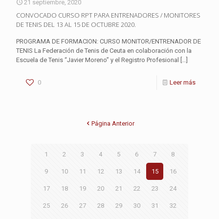
21 septiembre, 2020
CONVOCADO CURSO RPT PARA ENTRENADORES / MONITORES
DE TENIS DEL 13 AL 15 DE OCTUBRE 2020.
PROGRAMA DE FORMACION: CURSO MONITOR/ENTRENADOR DE
TENIS La Federación de Tenis de Ceuta en colaboración con la
Escuela de Tenis “Javier Moreno” y el Registro Profesional
[…]
0
Leer más
Página Anterior
1
2
3
4
5
6
7
8
9
10
11
12
13
14
15
16
17
18
19
20
21
22
23
24
25
26
27
28
29
30
31
32