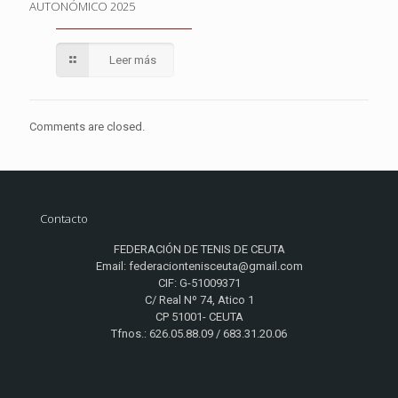
AUTONÓMICO 2025
Leer más
Comments are closed.
Contacto
FEDERACIÓN DE TENIS DE CEUTA
Email: federaciontenisceuta@gmail.com
CIF: G-51009371
C/ Real Nº 74, Atico 1
CP 51001- CEUTA
Tfnos.: 626.05.88.09 / 683.31.20.06