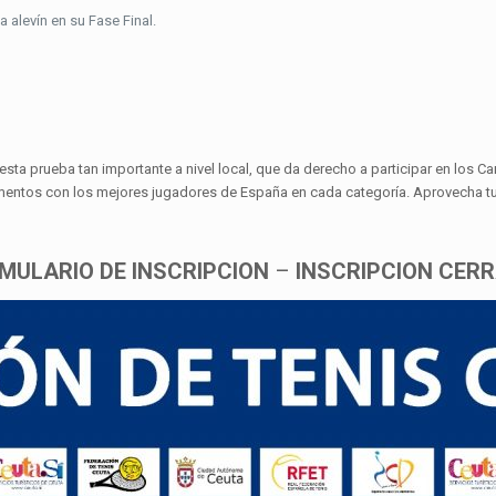
 alevín en su Fase Final.
esta prueba tan importante a nivel local, que da derecho a participar en lo
entos con los mejores jugadores de España en cada categoría. Aprovecha tu 
MULARIO DE INSCRIPCION
–
INSCRIPCION CER