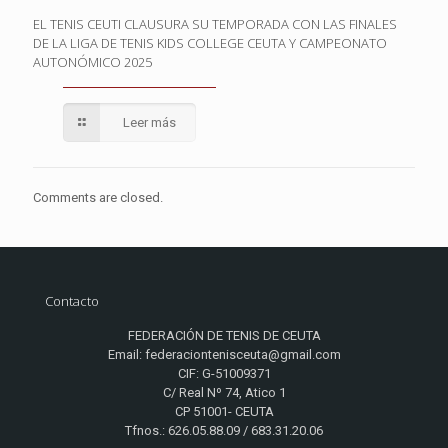
EL TENIS CEUTI CLAUSURA SU TEMPORADA CON LAS FINALES
DE LA LIGA DE TENIS KIDS COLLEGE CEUTA Y CAMPEONATO
AUTONÓMICO 2025
Leer más
Comments are closed.
Contacto
FEDERACIÓN DE TENIS DE CEUTA
Email: federaciontenisceuta@gmail.com
CIF: G-51009371
C/ Real Nº 74, Atico 1
CP 51001- CEUTA
Tfnos.: 626.05.88.09 / 683.31.20.06