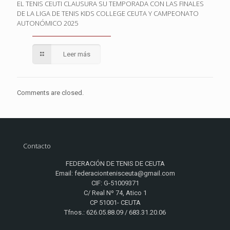
EL TENIS CEUTI CLAUSURA SU TEMPORADA CON LAS FINALES
DE LA LIGA DE TENIS KIDS COLLEGE CEUTA Y CAMPEONATO
AUTONÓMICO 2025
Leer más
Comments are closed.
Contacto
FEDERACIÓN DE TENIS DE CEUTA
Email: federaciontenisceuta@gmail.com
CIF: G-51009371
C/ Real Nº 74, Atico 1
CP 51001- CEUTA
Tfnos.: 626.05.88.09 / 683.31.20.06