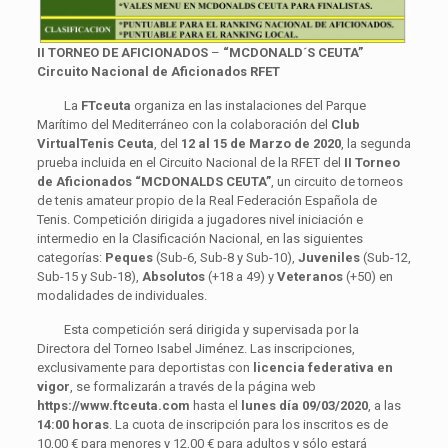
II TORNEO DE AFICIONADOS
–
“MCDONALD´S CEUTA”
Circuito Nacional de Aficionados RFET
La
FTceuta
organiza en las instalaciones del Parque
Marítimo del Mediterráneo con la colaboración del
Club
VirtualTenis Ceuta
, del
12 al 15 de Marzo de 2020
, la segunda
prueba incluida en el Circuito Nacional de la RFET del
II Torneo
de Aficionados “MCDONALDS CEUTA”
, un circuito de torneos
de tenis amateur propio de la Real Federación Española de
Tenis. Competición dirigida a jugadores nivel iniciación e
intermedio en la Clasificación Nacional, en las siguientes
categorías:
Peques
(Sub-6, Sub-8 y Sub-10),
Juveniles
(Sub-12,
Sub-15 y Sub-18),
Absolutos
(+18 a 49) y
Veteranos
(+50) en
modalidades de individuales.
Esta competición será dirigida y supervisada por la
Directora del Torneo Isabel Jiménez. Las inscripciones,
exclusivamente para deportistas con
licencia federativa en
vigor
, se formalizarán a través de la página web
https://www.ftceuta.com
hasta el
lunes día 09/03/2020
, a las
14:00 horas
. La cuota de inscripción para los inscritos es de
10,00 € para menores y 12,00 € para adultos y sólo estará