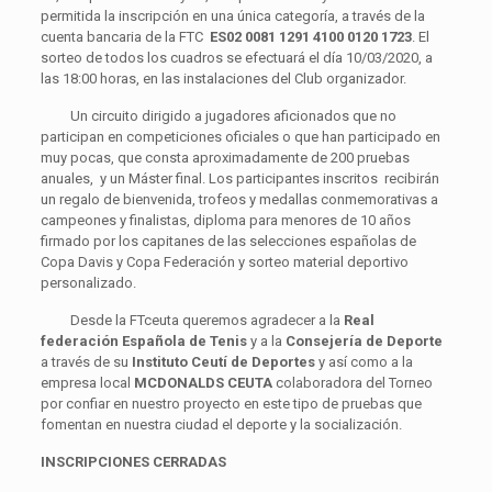
permitida la inscripción en una única categoría, a través de la
cuenta bancaria de la FTC
ES02 0081 1291 4100 0120 1723
. El
sorteo de todos los cuadros se efectuará el día 10/03/2020, a
las 18:00 horas, en las instalaciones del Club organizador.
Un circuito dirigido a jugadores aficionados que no
participan en competiciones oficiales o que han participado en
muy pocas, que consta aproximadamente de 200 pruebas
anuales, y un Máster final. Los participantes inscritos recibirán
un regalo de bienvenida, trofeos y medallas conmemorativas a
campeones y finalistas, diploma para menores de 10 años
firmado por los capitanes de las selecciones españolas de
Copa Davis y Copa Federación y sorteo material deportivo
personalizado.
Desde la FTceuta queremos agradecer a la
Real
federación Española de Tenis
y a la
Consejería de Deporte
a través de su
Instituto Ceutí de Deportes
y así como a la
empresa local
MCDONALDS CEUTA
colaboradora del Torneo
por confiar en nuestro proyecto en este tipo de pruebas que
fomentan en nuestra ciudad el deporte y la socialización.
INSCRIPCIONES CERRADAS