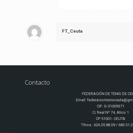
FT_Ceuta
Contacto
FEDERACIÓN DE TENIS DE CE
Email: federaciontenisceuta@gm
CIF: G-51009371
C/ Real Nº 74, Atico 1
CP 51001- CEUTA
Tfnos.: 626.05.88.09 / 683.31.