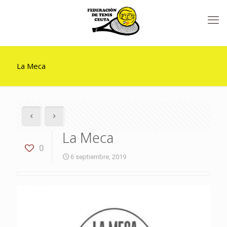
La Meca
La Meca
0
6 septiembre, 2019