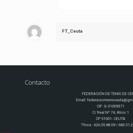
FT_Ceuta
Contacto
FEDERACIÓN DE TENIS DE CE
Email: federaciontenisceuta@gm
CIF: G-51009371
C/ Real Nº 74, Atico 1
CP 51001- CEUTA
Tfnos.: 626.05.88.09 / 683.31.