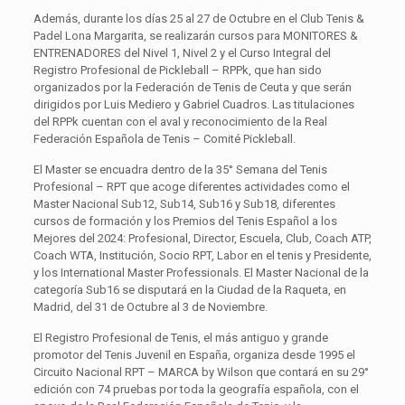
Además, durante los días 25 al 27 de Octubre en el Club Tenis &
Padel Lona Margarita, se realizarán cursos para MONITORES &
ENTRENADORES del Nivel 1, Nivel 2 y el Curso Integral del
Registro Profesional de Pickleball – RPPk, que han sido
organizados por la Federación de Tenis de Ceuta y que serán
dirigidos por Luis Mediero y Gabriel Cuadros. Las titulaciones
del RPPk cuentan con el aval y reconocimiento de la Real
Federación Española de Tenis – Comité Pickleball.
El Master se encuadra dentro de la 35° Semana del Tenis
Profesional – RPT que acoge diferentes actividades como el
Master Nacional Sub12, Sub14, Sub16 y Sub18, diferentes
cursos de formación y los Premios del Tenis Español a los
Mejores del 2024: Profesional, Director, Escuela, Club, Coach ATP,
Coach WTA, Institución, Socio RPT, Labor en el tenis y Presidente,
y los International Master Professionals. El Master Nacional de la
categoría Sub16 se disputará en la Ciudad de la Raqueta, en
Madrid, del 31 de Octubre al 3 de Noviembre.
El Registro Profesional de Tenis, el más antiguo y grande
promotor del Tenis Juvenil en España, organiza desde 1995 el
Circuito Nacional RPT – MARCA by Wilson que contará en su 29°
edición con 74 pruebas por toda la geografía española, con el