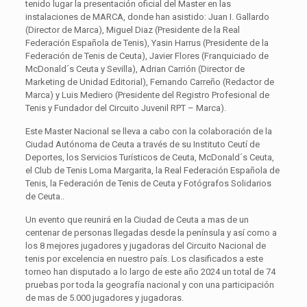
tenido lugar la presentación oficial del Master en las
instalaciones de MARCA, donde han asistido: Juan I. Gallardo
(Director de Marca), Miguel Diaz (Presidente de la Real
Federación Española de Tenis), Yasin Harrus (Presidente de la
Federación de Tenis de Ceuta), Javier Flores (Franquiciado de
McDonald´s Ceuta y Sevilla), Adrian Carrión (Director de
Marketing de Unidad Editorial), Fernando Carreño (Redactor de
Marca) y Luis Mediero (Presidente del Registro Profesional de
Tenis y Fundador del Circuito Juvenil RPT – Marca).
Este Master Nacional se lleva a cabo con la colaboración de la
Ciudad Autónoma de Ceuta a través de su Instituto Ceutí de
Deportes, los Servicios Turísticos de Ceuta, McDonald´s Ceuta,
el Club de Tenis Loma Margarita, la Real Federación Española de
Tenis, la Federación de Tenis de Ceuta y Fotógrafos Solidarios
de Ceuta..
Un evento que reunirá en la Ciudad de Ceuta a mas de un
centenar de personas llegadas desde la península y así como a
los 8 mejores jugadores y jugadoras del Circuito Nacional de
tenis por excelencia en nuestro país. Los clasificados a este
torneo han disputado a lo largo de este año 2024 un total de 74
pruebas por toda la geografía nacional y con una participación
de mas de 5.000 jugadores y jugadoras.