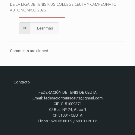
DE LA LIGA DE TENIS KIDS COLLEGE CEUTA Y CAMPEONATO
AUTONÓMICO 2025
Leer más
Comments are closed.
Contacto
FEDERACIÓN DE TENIS DE CEUTA
Email: federaciontenisceuta@gmail.com
CIF: G-51009371
C/ Real Nº 74, Atico 1
CP 51001- CEUTA
Tfnos.: 626.05.88.09 / 683.31.20.06