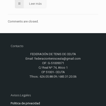
Leer más
Comments are closed.
Contacto
FEDERACIÓN DE TENIS DE CEUTA
Email: federaciontenisceuta@gmail.com
CIF: G-51009371
C/ Real Nº 74, Atico 1
CP 51001- CEUTA
Tfnos.: 626.05.88.09 / 683.31.20.06
Avisos Legales
Politica de privacidad