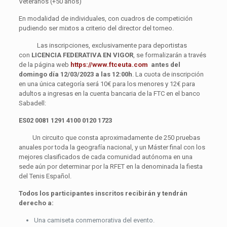
Veteranos (+50 años)
En modalidad de individuales, con cuadros de competición
pudiendo ser mixtos a criterio del director del torneo.
Las inscripciones, exclusivamente para deportistas
con
LICENCIA FEDERATIVA EN VIGOR
, se formalizarán a través
de la página web
https://www.ftceuta.com
antes del
domingo día 12/03/2023
a las 12:00h
. La cuota de inscripción
en una única categoría será 10€ para los menores y 12€ para
adultos a ingresas en la cuenta bancaria de la FTC en el banco
Sabadell:
ES02 0081 1291 4100 0120 1723
Un circuito que consta aproximadamente de 250 pruebas
anuales por toda la geografía nacional, y un Máster final con los
mejores clasificados de cada comunidad autónoma en una
sede aún por determinar por la RFET en la denominada la fiesta
del Tenis Español.
Todos los participantes inscritos recibirán y tendrán
derecho a:
Una camiseta conmemorativa del evento.