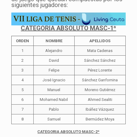
siguientes jugadores:
CATEGORIA ABSOLUTO MASC-1ª
ORDEN
NOMBRE
APELLIDOS
1
Alejandro
Mata Cadenas
2
David
Sánchez Sánchez
3
Felipe
Pérez Lorente
4
José Ignacio
Sánchez Ganfornina
5
Manuel
Moreno Gutiérrez
6
Mohamed Nabil
Ahmed Sealiti
7
Pablo
Ibáñez Vázquez
8
Samuel
Bermúdez Moya
CATEGORIA ABSOLUTO MASC-2ª