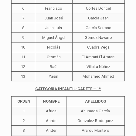
6
Francisco
Cortes Doncel
7
Juan José
García Jaén
8
Juan Luis
García Serrano
9
Miguel Ángel
Gómez Navarro
10
Nicolás
Cuadra Vega
11
Otomán
El Amrani El Amrani
12
Raúl
Villalta Núñez
13
Yasin
Mohamed Ahmed
CATEGORIA INFANTIL-CADETE – 1ª
ORDEN
NOMBRE
APELLIDOS
1
África
Ahumada García
2
Aarón
González Rodríguez
3
Ander
Ararou Montero