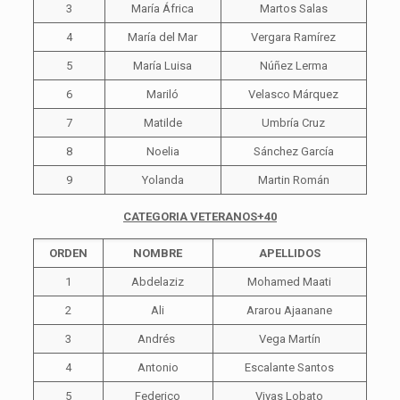
3
María África
Martos Salas
4
María del Mar
Vergara Ramírez
5
María Luisa
Núñez Lerma
6
Mariló
Velasco Márquez
7
Matilde
Umbría Cruz
8
Noelia
Sánchez García
9
Yolanda
Martin Román
CATEGORIA VETERANOS+40
ORDEN
NOMBRE
APELLIDOS
1
Abdelaziz
Mohamed Maati
2
Ali
Ararou Ajaanane
3
Andrés
Vega Martín
4
Antonio
Escalante Santos
5
Federico
Vivas Lobato