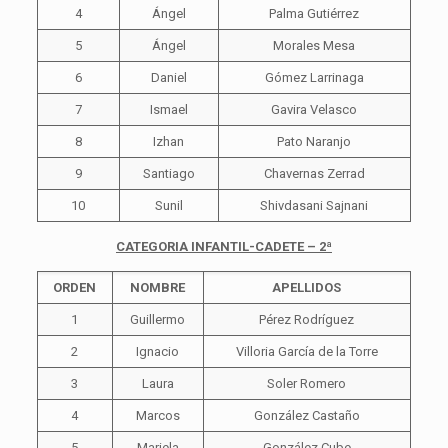
4
Ángel
Palma Gutiérrez
5
Ángel
Morales Mesa
6
Daniel
Gómez Larrinaga
7
Ismael
Gavira Velasco
8
Izhan
Pato Naranjo
9
Santiago
Chavernas Zerrad
10
Sunil
Shivdasani Sajnani
CATEGORIA INFANTIL-CADETE – 2ª
ORDEN
NOMBRE
APELLIDOS
1
Guillermo
Pérez Rodríguez
2
Ignacio
Villoria García de la Torre
3
Laura
Soler Romero
4
Marcos
González Castaño
5
Mariela
González Cube