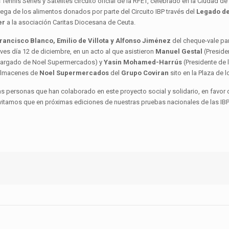
s Tennis Series y Satélites circuito oficial de la RFET, celebrado en la Ciudad
rega de los alimentos donados por parte del Circuito IBP través del
Legado de
er
a la asociación Caritas Diocesana de Ceuta.
rancisco Blanco, Emilio de Villota y Alfonso Jiménez
del cheque-vale par
ves día 12 de diciembre, en un acto al que asistieron
Manuel Gestal
(Preside
cargado de Noel Supermercados) y
Yasin Mohamed-Harrús
(Presidente de l
s almacenes de
Noel Supermercados
del
Grupo Coviran
sito en la Plaza de 
as personas que han colaborado en este proyecto social y solidario, en favor
vitamos que en próximas ediciones de nuestras pruebas nacionales de las IBP