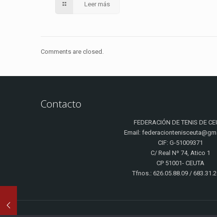
Leer más
Comments are closed.
Contacto
FEDERACIÓN DE TENIS DE CE
Email: federaciontenisceuta@gm
CIF: G-51009371
C/ Real Nº 74, Atico 1
CP 51001- CEUTA
Tfnos.: 626.05.88.09 / 683.31.