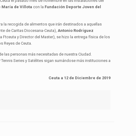
 de Ceuta el pasado mes de noviembre en las instalaciones del
 María de Villota
con la
Fundación Deporte Joven del
a la recogida de alimentos que irán destinados a aquellas
nte de Caritas Diocesana-Ceuta),
Antonio Rodríguez
a Ftceuta y Director del Master), se hizo la entrega física de los
los Reyes de Ceuta.
 de las personas más necesitadas de nuestra Ciudad.
 Tennis Series y Satélites sigan sumándose más instituciones a
Ceuta a 12 de Diciembre de 2019