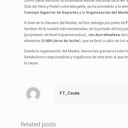
Como cierre definitivo al inolvidable Master Nacional de la IBP´
Club de Tenis y Padel Loma Margarita, se ha procedido a la ent
Consejo Superior de Deportes
y la
Organización del Mast
Si bien en la clausura del Master, se hizo entrega por parte de
F
familias de la ciudad más necesitadas, en la jornada de hoy jue
(propietario de Noel Supermercados), J
on Aurrekoetxea
(en
alimentos (
5.000 Litros de leche
), que se llevó a cabo en lo
Desde la organización del Master, damos las gracias a todas l
Sintiéndonos responsables y orgullosos de este acto al que in
la causa.
FT_Ceuta
Related posts